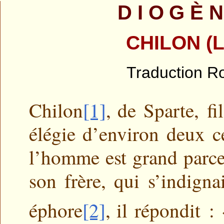
DIOGÈ
CHILON (L
Traduction Ro
Chilon
[1]
,
de Sparte, fi
élégie d’environ deux ce
l’homme est grand parce 
son frère, qui s’indigna
éphore
[2]
,
il répondit : 